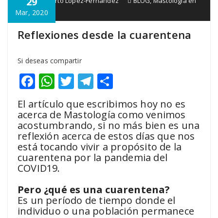
29
Dr. Humberto López-Fernández
BLOG
,
Mastología en
general
Mar, 2020
Reflexiones desde la cuarentena
Si deseas compartir
Facebook
WhatsApp
Twitter
Telegram
Compartir
El artículo que escribimos hoy no es
acerca de Mastología como venimos
acostumbrando, si no más bien es una
reflexión acerca de estos días que nos
está tocando vivir a propósito de la
cuarentena por la pandemia del
COVID19.
Pero ¿qué es una cuarentena?
Es un período de tiempo donde el
individuo o una población permanece