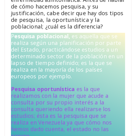
de cómo hacemos pesquisa, y su
justificación, cabe decir que hay dos tipos
de pesquisa, la oportunística y la
poblacional; ¿cuál es la diferencia?
P
esquisa poblacional,
es aquella que se
realiza según una planificación por parte
del Estado, practicándose estudios a un
determinado sector de la población en un
lapso de tiempo definido; es la que se
realiza en la mayoría de los países
europeos por ejemplo.
Pesquisa oportunística
es la que
realizamos con la mujer que acude a
consulta por su propio interés a la
consulta queriendo ella realizarse los
estudios; ésta es la pesquisa que se
realiza en Venezuela ya que cómo nos
hemos dado cuenta, el estado no las
provee.