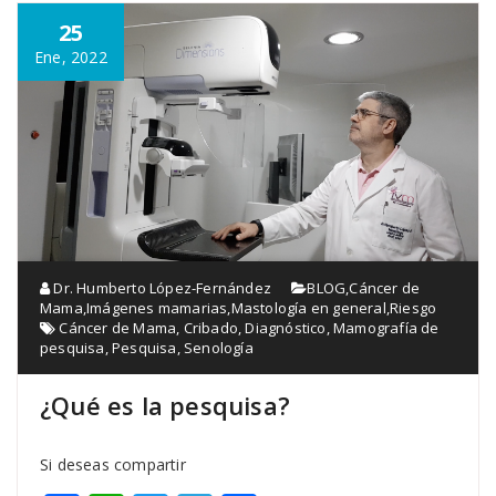
25
Ene, 2022
Dr. Humberto López-Fernández
BLOG
,
Cáncer de
Mama
,
Imágenes mamarias
,
Mastología en general
,
Riesgo
Cáncer de Mama
,
Cribado
,
Diagnóstico
,
Mamografía de
pesquisa
,
Pesquisa
,
Senología
¿Qué es la pesquisa?
Si deseas compartir