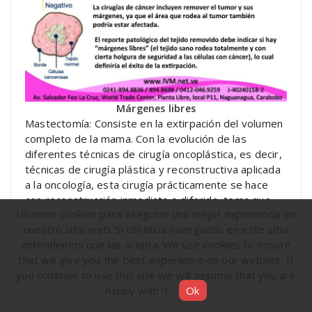
Márgenes libres
Mastectomía: Consiste en la extirpación del volumen
completo de la mama. Con la evolución de las
diferentes técnicas de cirugía oncoplástica, es decir,
técnicas de cirugía plástica y reconstructiva aplicada
a la oncología, esta cirugía prácticamente se hace
con reconstrucción inmediata o diferida, tema que
Usamos cookies para asegurar una mejor experiencia en
tocaremos más adelante. La mastectomía puede ser
nuestro sitio web. Si continúa navegando en este sitio
total, o conservando piel, o piel más complejo areola
entendemos que las acepta. We use cookies to ensure
pezón.
that we give you the best experience on our website. If
La reconstrucción puede ser inmediata o diferida, es
you continue to use this site we will assume that you are
decir en el mismo momento de la mastectomía o
happy with it.
Ok
tiempo después. Se puede emplear implantes