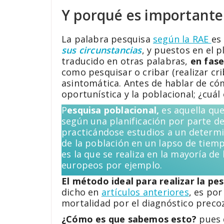
Y porqué es importante
La palabra pesquisa
según la RAE
es
sus circunstancias
, y puestos en el 
traducido en otras palabras,
en fase
como pesquisar o cribar (realizar cr
asintomática. Antes de hablar de cóm
oportunística y la poblacional; ¿cuál 
P
esquisa poblacional,
es aquella que
según una planificación por parte de
practicándose estudios a un determ
de la población en un lapso de tiemp
es la que se realiza en la mayoría de 
europeos por ejemplo.
El método ideal para realizar la pe
dicho en
artículos anteriores
, es po
mortalidad por el diagnóstico preco
¿Cómo es que sabemos esto?
pues d