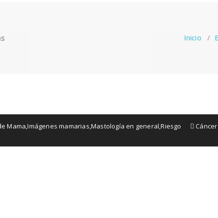
as
Inicio
/
 de Mama
,
Imágenes mamarias
,
Mastología en general
,
Riesgo
Cáncer
ir