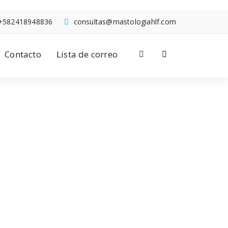
+582418948836
consultas@mastologiahlf.com
Contacto
Lista de correo