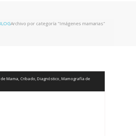
BLOG
Archivo por categoría "Imágenes mamarias"
 de Mama
,
Cribado
,
Diagnóstico
,
Mamografía de