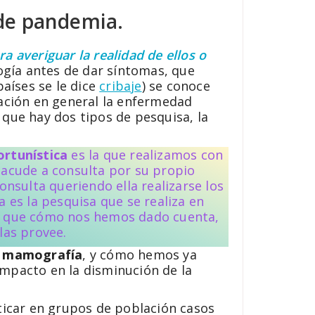
 de pandemia.
a averiguar la realidad de ellos o
logía antes de dar síntomas, que
países se le dice
cribaje
) se conoce
lación en general la enfermedad
 que hay dos tipos de pesquisa, la
ortunística
es la que realizamos con
 acude a consulta por su propio
consulta queriendo ella realizarse los
a es la pesquisa que se realiza en
a que cómo nos hemos dado cuenta,
las provee.
la mamografía
, y cómo hemos ya
impacto en la disminución de la
ticar en grupos de población casos