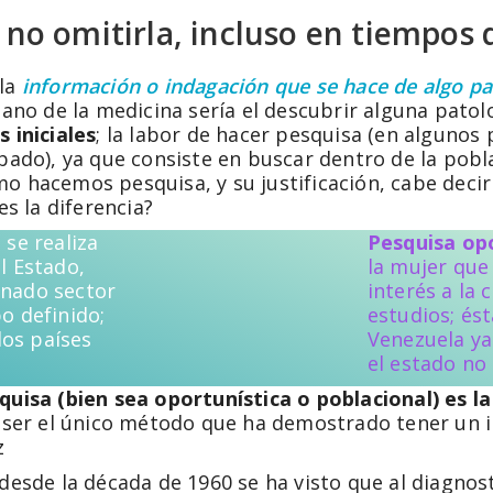
 no omitirla, incluso en tiempos
 la
información o indagación que se hace de algo par
plano de la medicina sería el descubrir alguna pato
s iniciales
; la labor de hacer pesquisa (en algunos 
ibado), ya que consiste en buscar dentro de la pob
o hacemos pesquisa, y su justificación, cabe decir
es la diferencia?
 se realiza
Pesquisa op
l Estado,
la mujer que
inado sector
interés a la 
o definido;
estudios; ést
los países
Venezuela y
el estado no 
squisa (bien sea oportunística o poblacional) es 
r ser el único método que ha demostrado tener un 
z
esde la década de 1960 se ha visto que al diagnos