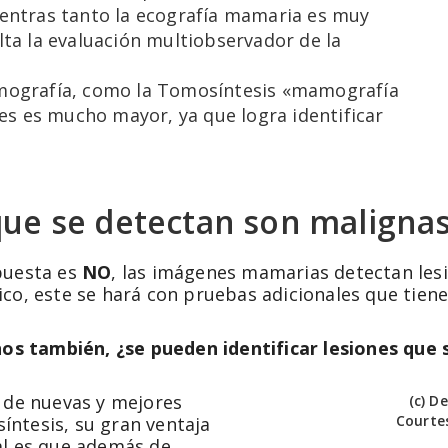
entras tanto la ecografía mamaria es muy
lta la evaluación multiobservador de la
mografía, como la Tomosíntesis «mamografía
nes es mucho mayor, ya que logra identificar
que se detectan son maligna
puesta es
NO
, las imágenes mamarias detectan les
co, este se hará con pruebas adicionales que tiene
s también, ¿se pueden identificar lesiones que 
o de nuevas y mejores
(c) D
Courte
ntesis, su gran ventaja
al es que además de