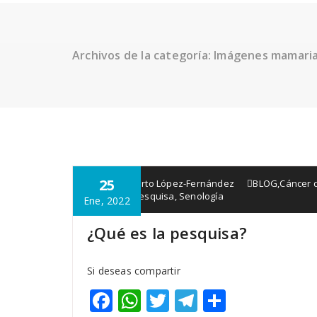
Archivos de la categoría: Imágenes mamari
25
Dr. Humberto López-Fernández
BLOG
,
Cáncer
pesquisa
,
Pesquisa
,
Senología
Ene, 2022
¿Qué es la pesquisa?
Si deseas compartir
Facebook
WhatsApp
Twitter
Telegram
Compart