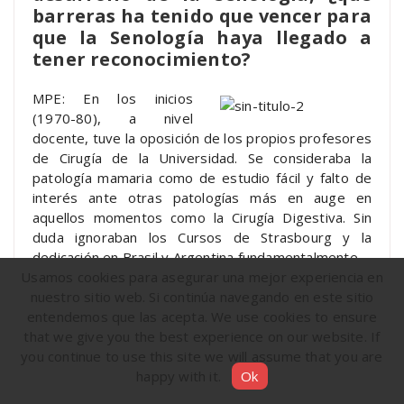
barreras ha tenido que vencer para
que la Senología haya llegado a
tener reconocimiento?
MPE: En los inicios
(1970-80), a nivel
docente, tuve la oposición de los propios profesores
de Cirugía de la Universidad. Se consideraba la
patología mamaria como de estudio fácil y falto de
interés ante otras patologías más en auge en
aquellos momentos como la Cirugía Digestiva. Sin
duda ignoraban los Cursos de Strasbourg y la
dedicación en Brasil y Argentina fundamentalmente.
Usamos cookies para asegurar una mejor experiencia en
Prácticamente sin ningún apoyo, pero basado en los
nuestro sitio web. Si continúa navegando en este sitio
Estatutos de la Universidad de Barcelona que
entendemos que las acepta. We use cookies to ensure
preveían Cursos de postgrado para materias de
that we give you the best experience on our website. If
interés no cubiertas en los estudios de Licenciatura,
you continue to use this site we will assume that you are
puse en marcha el primer
Curso en 1989 con gran
happy with it.
Ok
éxit