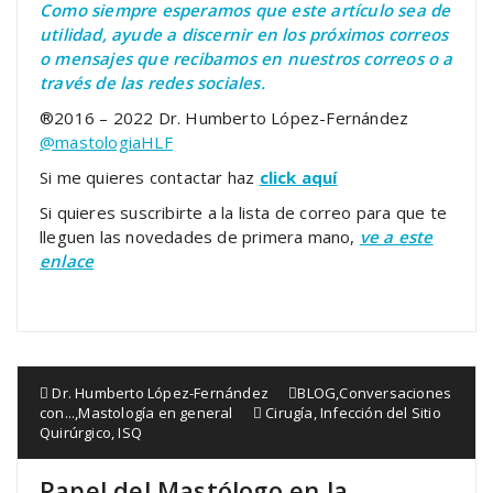
Como siempre esperamos que este artículo sea de
utilidad, ayude a discernir en los próximos correos
o mensajes que recibamos en nuestros correos o a
través de las redes sociales.
®2016 – 2022 Dr. Humberto López-Fernández
@mastologiaHLF
Si me quieres contactar haz
click aquí
Si quieres suscribirte a la lista de correo para que te
lleguen las novedades de primera mano,
ve a este
enlace
Dr. Humberto López-Fernández
BLOG
,
Conversaciones
con...
,
Mastología en general
Cirugía
,
Infección del Sitio
Quirúrgico
,
ISQ
Papel del Mastólogo en la