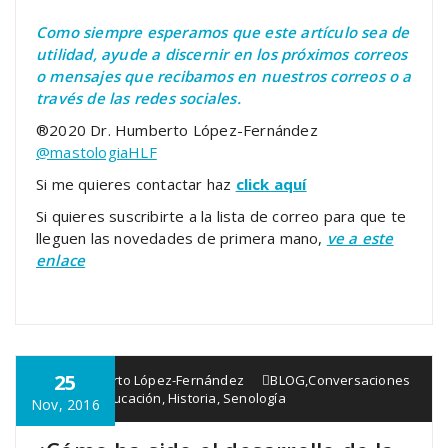
Como siempre esperamos que este artículo sea de
utilidad, ayude a discernir en los próximos correos
o mensajes que recibamos en nuestros correos o a
través de las redes sociales.
®2020 Dr. Humberto López-Fernández
@mastologiaHLF
Si me quieres contactar haz
click aquí
Si quieres suscribirte a la lista de correo para que te
lleguen las novedades de primera mano,
ve a este
enlace
25
Dr. Humberto López-Fernández
BLOG
,
Conversaciones
con...
Educación
,
Historia
,
Senología
Nov, 2016