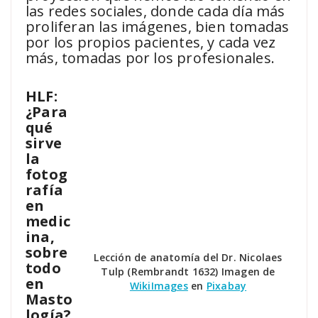
las redes sociales, donde cada día más
proliferan las imágenes, bien tomadas
por los propios pacientes, y cada vez
más, tomadas por los profesionales.
HLF:
¿Para
qué
sirve
la
fotog
rafía
en
medic
ina,
sobre
Lección de anatomía del Dr. Nicolaes
todo
Tulp (Rembrandt 1632) Imagen de
en
WikiImages
en
Pixabay
Masto
logía?