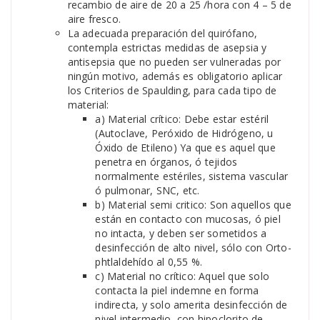
recambio de aire de 20 a 25 /hora con 4 – 5 de
aire fresco.
La adecuada preparación del quirófano,
contempla estrictas medidas de asepsia y
antisepsia que no pueden ser vulneradas por
ningún motivo, además es obligatorio aplicar
los Criterios de Spaulding, para cada tipo de
material:
a) Material crítico: Debe estar estéril
(Autoclave, Peróxido de Hidrógeno, u
Óxido de Etileno) Ya que es aquel que
penetra en órganos, ó tejidos
normalmente estériles, sistema vascular
ó pulmonar, SNC, etc.
b) Material semi critico: Son aquellos que
están en contacto con mucosas, ó piel
no intacta, y deben ser sometidos a
desinfección de alto nivel, sólo con Orto-
phtlaldehído al 0,55 %.
c) Material no crítico: Aquel que solo
contacta la piel indemne en forma
indirecta, y solo amerita desinfección de
nivel intermedio, con hipoclorito de