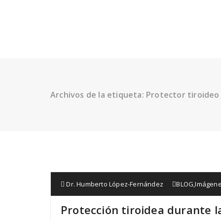
Archivos de la etiqueta: Protector tiroideo
Dr. Humberto López-Fernández
BLOG
,
Imágene
Protección tiroidea durante 