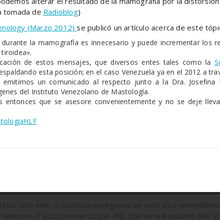
odemos alterar el resultado de la mamografía por la distorsión
en tomada de
Radioblog
)
genology (Marzo 2012)
se publicó un artículo acerca de este tópi
eo durante la mamografía es innecesario y puede incrementar los 
tiroidea».
ficación de estos mensajes, que diversos entes tales como la
S
respaldando esta posición; en el caso Venezuela ya en el 2012 a 
n emitimos un comunicado al respecto junto a la Dra. Josefin
enes del Instituto Venezolano de Mastología.
s entonces que se asesore convenientemente y no se deje llevar
tologiaHLF
tro sitio web. Si continúa navegando en este sitio entendemo
website. If you continue to use this site we will assume that y