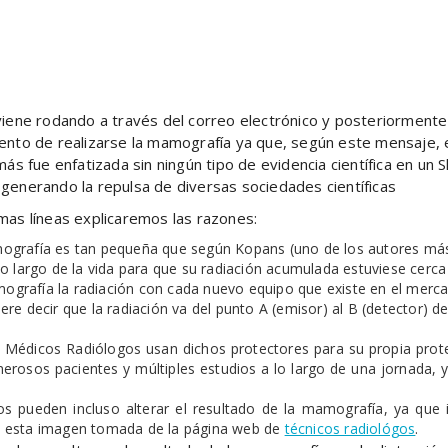
ir
viene rodando a través del correo electrónico y posteriormente
ento de realizarse la mamografía ya que, según este mensaje, e
emás fue enfatizada sin ningún tipo de evidencia científica en u
generando la repulsa de diversas sociedades científicas
mas líneas explicaremos las razones:
mografía es tan pequeña que según Kopans (uno de los autores má
o largo de la vida para que su radiación acumulada estuviese cerca 
grafía la radiación con cada nuevo equipo que existe en el mercad
re decir que la radiación va del punto A (emisor) al B (detector) d
 y Médicos Radiólogos usan dichos protectores para su propia pro
erosos pacientes y múltiples estudios a lo largo de una jornada,
os pueden incluso alterar el resultado de la mamografía, ya que
n esta imagen tomada de la página web de
técnicos radiológos
.