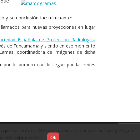
 que
co y su conclusión fue fulminante:
rellamados para nuevas proyecciones en lugar
ociedad Española de Protección Radiológica
través de Funcamama y siendo en ese momento
a Lamas, coordinadora de imágenes de dicha
 por lo primero que le llegue por las redes
s que las acepta. We use cookies to ensure that we give you
ou are happy with it.
Ok