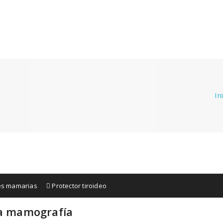
In
s mamarias
Protector tiroideo
la mamografía