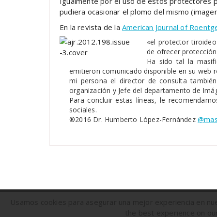
Igualmente por el uso de estos protectores p
pudiera ocasionar el plomo del mismo (imag
En la revista de la
American Journal of Roent
«el protector tiroid
de ofrecer protección 
Ha sido tal la masi
emitieron comunicado disponible en su web 
mi persona el director de consulta tambié
organización y Jefe del departamento de Imág
Para concluir estas líneas, le recomendamo
sociales.
®2016 Dr. Humberto López-Fernández
@mas
Usamos cookies para asegurar una mejor experiencia en nues
©2016 - 2022 Dr. Humberto López-Fernández
the best experience on our 