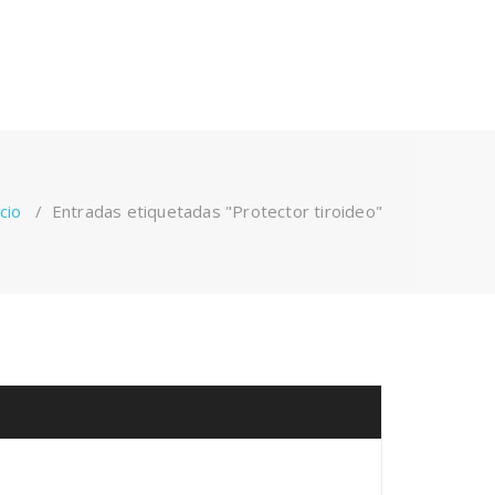
icio
/
Entradas etiquetadas "Protector tiroideo"